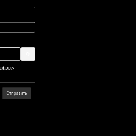
🔄
работку
Отправить