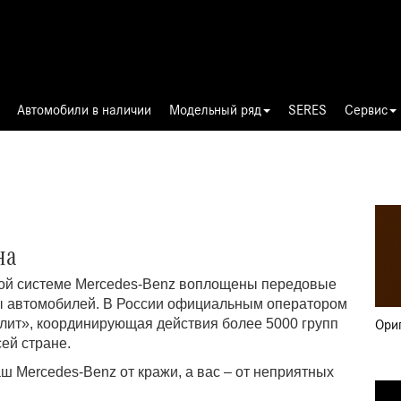
Автомобили в наличии
Модельный ряд
SERES
Сервис
Диа
000
на
ной системе Mercedes-Benz воплощены передовые
ты автомобилей. В России официальным оператором
лит», координирующая действия более 5000 групп
Ори
ей стране.
ш Mercedes-Benz от кражи, а вас – от неприятных