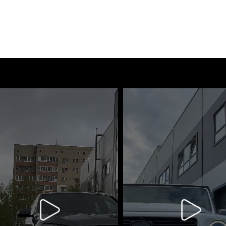
Тех
Диа
000