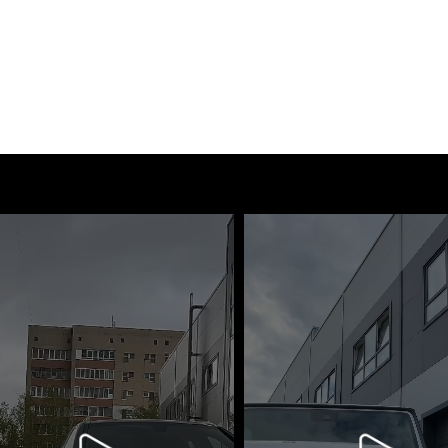
Спе
Тех