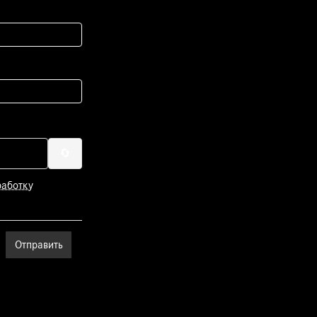
🔄
работку
Отправить