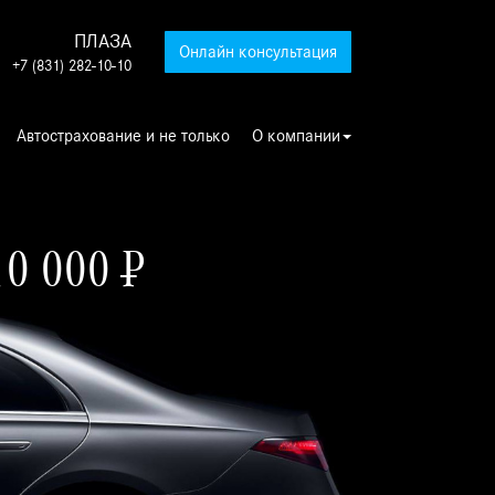
ПЛАЗА
гинальный масляный сервис
Онлайн консультация
+7 (831) 282-10-10
Автострахование и не только
О компании
10 000 ₽
ртайм гарантия-продленная гарантия