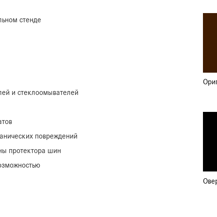
льном стенде
Ори
лей и стеклоомывателей
атов
ханических повреждений
ны протектора шин
возможностью
Ове