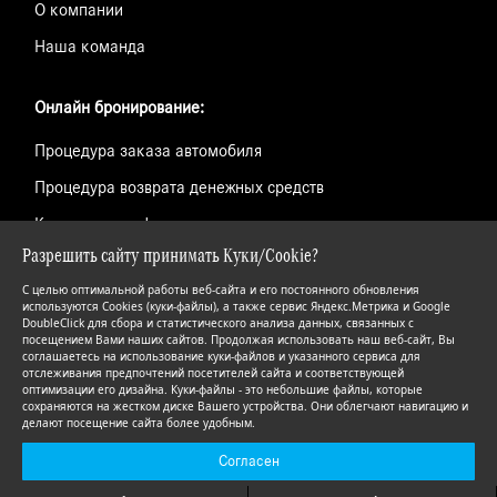
О компании
Наша команда
Онлайн бронирование:
Процедура заказа автомобиля
Процедура возврата денежных средств
Контактная информация
Разрешить сайту принимать Куки/Cookie?
С целью оптимальной работы веб-сайта и его постоянного обновления
© ПЛАЗА- центры эксклюзивных автомобилей
используются Cookies (куки-файлы), а также сервис Яндекс.Метрика и Google
DoubleClick для сбора и статистического анализа данных, связанных с
Куки/Cookies
посещением Вами наших сайтов. Продолжая использовать наш веб-сайт, Вы
соглашаетесь на использование куки-файлов и указанного сервиса для
отслеживания предпочтений посетителей сайта и соответствующей
Защита данных
оптимизации его дизайна. Куки-файлы - это небольшие файлы, которые
сохраняются на жестком диске Вашего устройства. Они облегчают навигацию и
Правовая информация
делают посещение сайта более удобным.
Согласен
Поиск по номеру заказа